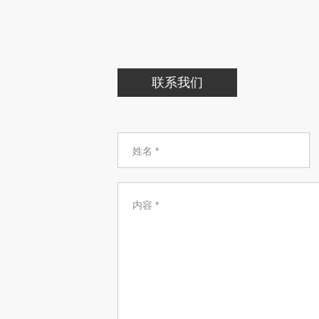
联系我们
姓名 *
内容 *